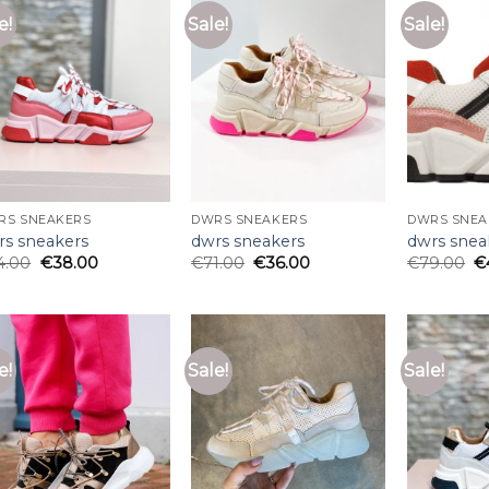
e!
Sale!
Sale!
RS SNEAKERS
DWRS SNEAKERS
DWRS SNEA
rs sneakers
dwrs sneakers
dwrs snea
4.00
€
38.00
€
71.00
€
36.00
€
79.00
€
e!
Sale!
Sale!