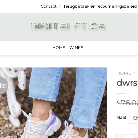
Contact
Terugbetaal- en retourneringsbeleid
HOME
WINKEL
HOME
/
dwrs
le!
76.0
€
Maat
dwrs snea