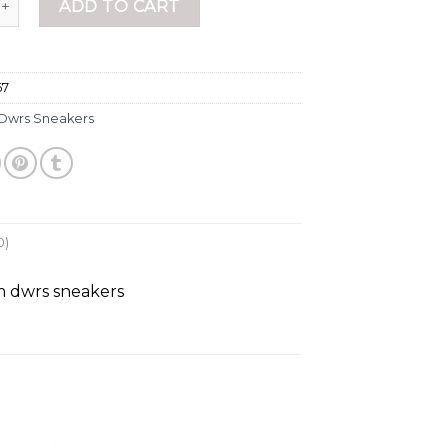
ADD TO CART
67
Dwrs Sneakers
0)
m dwrs sneakers