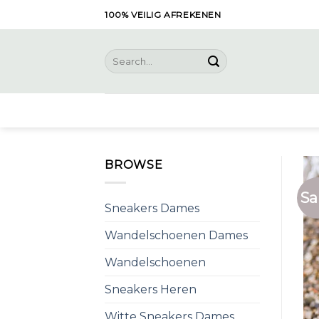
Skip
100% VEILIG AFREKENEN
to
content
Search
for:
BROWSE
Sa
Sneakers Dames
Wandelschoenen Dames
Wandelschoenen
Sneakers Heren
Witte Sneakers Dames