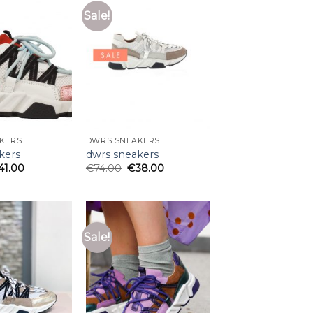
Sale!
KERS
DWRS SNEAKERS
kers
dwrs sneakers
41.00
€
74.00
€
38.00
Sale!