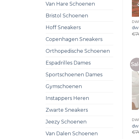
Van Hare Schoenen
Bristol Schoenen
DW
Hoff Sneakers
dw
€
7
Copenhagen Sneakers
Orthopedische Schoenen
Espadrilles Dames
Sal
Sportschoenen Dames
Gymschoenen
Instappers Heren
Zwarte Sneakers
DW
Jeezy Schoenen
dw
€
7
Van Dalen Schoenen