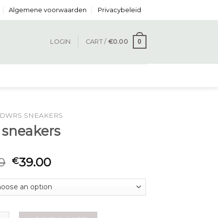
Algemene voorwaarden
Privacybeleid
0
LOGIN
CART /
€
0.00
DWRS SNEAKERS
 sneakers
0
39.00
€
kers quantity