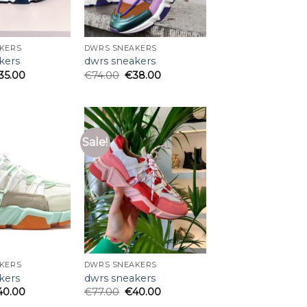
KERS
DWRS SNEAKERS
kers
dwrs sneakers
35.00
€
74.00
€
38.00
Sale!
KERS
DWRS SNEAKERS
kers
dwrs sneakers
40.00
€
77.00
€
40.00