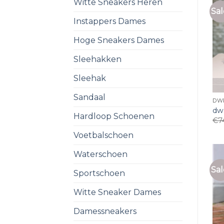
Witte Sneakers Heren
Sal
Instappers Dames
Hoge Sneakers Dames
Sleehakken
Sleehak
Sandaal
DW
dw
Hardloop Schoenen
€
7
Voetbalschoen
Waterschoen
Sal
Sportschoen
Witte Sneaker Dames
Damessneakers