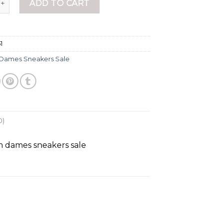
ADD TO CART
1
Dames Sneakers Sale
0)
m dames sneakers sale