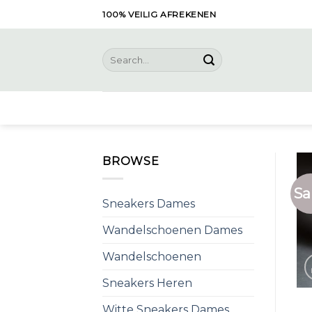
Skip
100% VEILIG AFREKENEN
to
content
Search
for:
BROWSE
Sa
Sneakers Dames
Wandelschoenen Dames
Wandelschoenen
Sneakers Heren
Witte Sneakers Dames