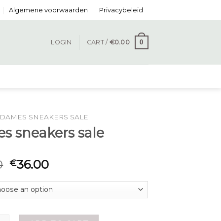
Algemene voorwaarden
Privacybeleid
0
LOGIN
CART /
€
0.00
DAMES SNEAKERS SALE
s sneakers sale
0
36.00
€
akers sale quantity