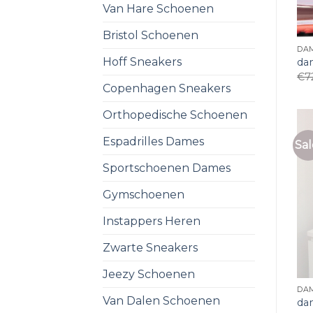
Van Hare Schoenen
Bristol Schoenen
DA
Hoff Sneakers
da
€
7
Copenhagen Sneakers
Orthopedische Schoenen
Espadrilles Dames
Sal
Sportschoenen Dames
Gymschoenen
Instappers Heren
Zwarte Sneakers
Jeezy Schoenen
DA
Van Dalen Schoenen
da