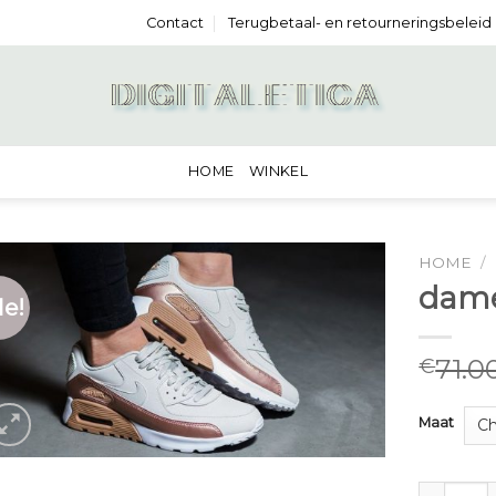
Contact
Terugbetaal- en retourneringsbeleid
HOME
WINKEL
HOME
/
dame
le!
71.0
€
Maat
dames sne