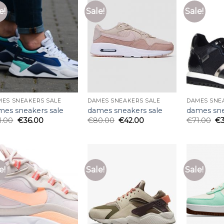
e!
Sale!
Sale!
MES SNEAKERS SALE
DAMES SNEAKERS SALE
DAMES SNE
mes sneakers sale
dames sneakers sale
dames sne
1.00
€
36.00
€
80.00
€
42.00
€
71.00
€
e!
Sale!
Sale!