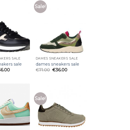
Sale!
AKERS SALE
DAMES SNEAKERS SALE
akers sale
dames sneakers sale
36.00
€
71.00
€
36.00
Sale!