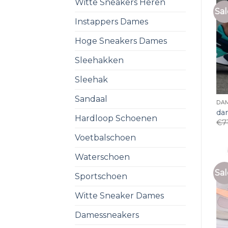
Witte Sneakers Heren
Sal
Instappers Dames
Hoge Sneakers Dames
Sleehakken
Sleehak
Sandaal
DA
da
Hardloop Schoenen
€
7
Voetbalschoen
Waterschoen
Sal
Sportschoen
Witte Sneaker Dames
Damessneakers