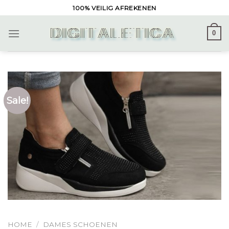
Skip
100% VEILIG AFREKENEN
to
content
0
Sale!
HOME
/
DAMES SCHOENEN