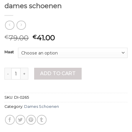
dames schoenen
79.00
41.00
€
€
Maat
dames schoenen quantity
ADD TO CART
SKU:
DI-0265
Category:
Dames Schoenen