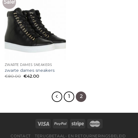
Sale!
ZWARTE DAMES SNEAKERS
zwarte dames sneakers
€
80.00
€
42.00
1
2
CONTACT
TERUGBETAAL- EN RETOURNERINGSBELEID