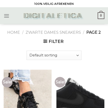
Skip
100% VEILIG AFREKENEN
to
content
0
HOME
/
ZWARTE DAMES SNEAKERS
/
PAGE 2
FILTER
Sale!
Sale!